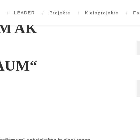
LEADER
Projekte
Kleinprojekte
Fa
M AK
W
d
AUM“
B