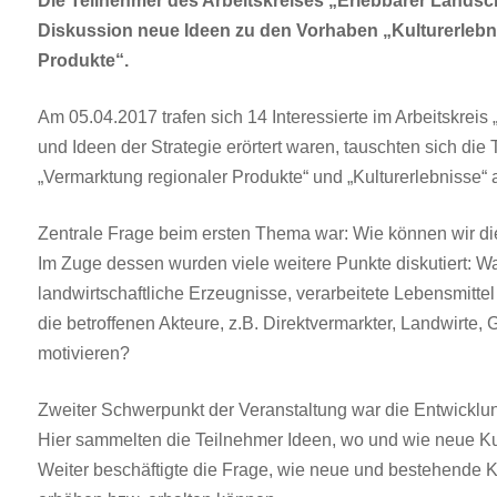
Die Teilnehmer des Arbeitskreises „Erlebbarer Landsch
Diskussion neue Ideen zu den Vorhaben „Kulturerlebn
Produkte“.
Am 05.04.2017 trafen sich 14 Interessierte im Arbeitskrei
und Ideen der Strategie erörtert waren, tauschten sich di
„Vermarktung regionaler Produkte“ und „Kulturerlebnisse“ au
Zentrale Frage beim ersten Thema war: Wie können wir d
Im Zuge dessen wurden viele weitere Punkte diskutiert: Wa
landwirtschaftliche Erzeugnisse, verarbeitete Lebensmitt
die betroffenen Akteure, z.B. Direktvermarkter, Landwirte
motivieren?
Zweiter Schwerpunkt der Veranstaltung war die Entwicklu
Hier sammelten die Teilnehmer Ideen, wo und wie neue Ku
Weiter beschäftigte die Frage, wie neue und bestehende Kul