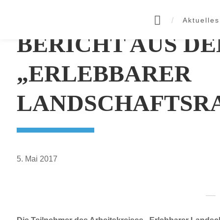
Zur
Zum
Zur
Zur
Hauptnavigation
Inhalt
Seitenspalte
Fußzeile
Aktuelles
springen
springen
springen
springen
BERICHT AUS DE
„ERLEBBARER
LANDSCHAFTSR
5. Mai 2017