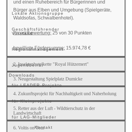
und einen Ruhebereich für Bürgerinnen und
Bürger aus Elben und Umgebung (Spielgeräte,
Lokale Aktionsgruppe
Waldsofas, Schwalbenhotel).
Geschäftsführender
Projektbewertung:
25 von 30 Punkten
Vorstand
bewilligte Fördersumme:
15.974,78 €
Regionalmanagement
2. Insektenhotelkette "Royal Hützemert"
Jugendbeirat
Downloads
3. Neugestaltung Spielplatz Dumicke
für LEADER-Projekte
4. Zukunftsprojekt für Nachhaltigkeit und Naherholung
für Kleinprojekte
5. Retter aus der Luft - Wildtierschutz in der
Landwirtschaft
für LAG-Mitglieder
Kontakt
6. Voltis on Tour