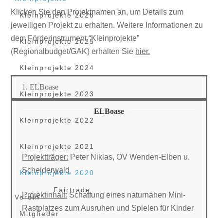
Klicken Sie den Projektnamen an, um Details zum
Kleinprojekte 2026
jeweiligen Projekt zu erhalten. Weitere Informationen zu
dem Förderinstrument “Kleinprojekte”
Kleinprojekte 2025
(Regionalbudget/GAK) erhalten Sie
hier.
Kleinprojekte 2024
1. ELBoase
Kleinprojekte 2023
ELBoase
Kleinprojekte 2022
Kleinprojekte 2021
Projektträger:
Peter Niklas, OV Wenden-Elben u.
Scheiderwald
Kleinprojekte 2020
Fairtrade
Projektinhalt:
Schaffung eines naturnahen Mini-
Verein
Rastplatzes zum Ausruhen und Spielen für Kinder
Mitglieder