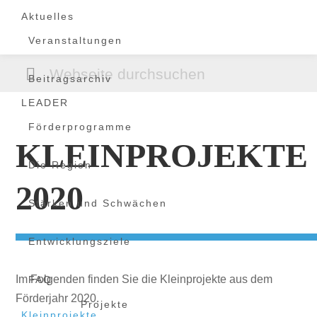
Zur
Zum
Zur
Aktuelles
Hauptnavigation
Inhalt
Fußzeile
Veranstaltungen
springen
springen
springen
Webseite
Beitragsarchiv
durchsuchen
LEADER
Förderprogramme
KLEINPROJEKTE
Die Region
2020
Stärken und Schwächen
Entwicklungsziele
Im Folgenden finden Sie die Kleinprojekte aus dem
FAQ
Förderjahr 2020.
Projekte
Kleinprojekte