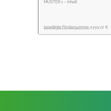
MUSTER 1 – Inhalt
bewilligte Fördersumme:
x.yyy,zz €