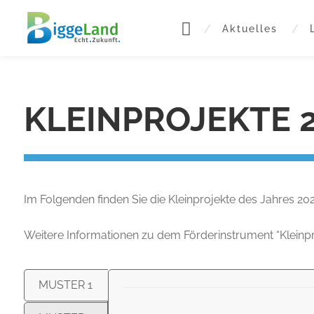
Zur
Zum
Zur
Hauptnavigation
Inhalt
Fußzeile
Aktuelles
springen
springen
springen
KLEINPROJEKTE 
Im Folgenden finden Sie die Kleinprojekte des Jahres 20
Weitere Informationen zu dem Förderinstrument “Kleinp
MUSTER 1