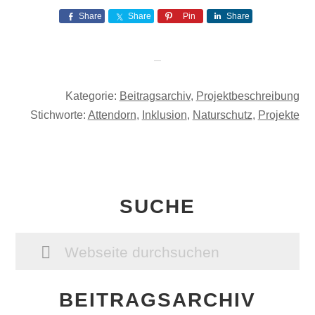
Share
Share
Pin
Share
Kategorie:
Beitragsarchiv
,
Projektbeschreibung
Stichworte:
Attendorn
,
Inklusion
,
Naturschutz
,
Projekte
SEITENSPALTE
SUCHE
Webseite
durchsuchen
BEITRAGSARCHIV