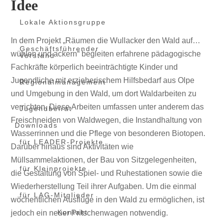
Idee
Lokale Aktionsgruppe
In dem Projekt „Räumen die Wullacker den Wald auf…
Geschäftsführender
wühlen und ackern“ begleiten erfahrene pädagogische
Vorstand
Fachkräfte körperlich beeinträchtigte Kinder und
Jugendliche mit erzieherischem Hilfsbedarf aus Olpe
Regionalmanagement
und Umgebung in den Wald, um dort Waldarbeiten zu
verrichten. Diese Arbeiten umfassen unter anderem das
Jugendbeirat
Freischneiden von Waldwegen, die Instandhaltung von
Downloads
Wasserrinnen und die Pflege von besonderen Biotopen.
für LEADER-Projekte
Darüber hinaus sind Aktivitäten wie
Müllsammelaktionen, der Bau von Sitzgelegenheiten,
für Kleinprojekte
die Gestaltung von Spiel- und Ruhestationen sowie die
Wiederherstellung Teil ihrer Aufgaben. Um die einmal
für LAG-Mitglieder
wöchentlichen Ausflüge in den Wald zu ermöglichen, ist
Kontakt
jedoch ein neuer Pritschenwagen notwendig.