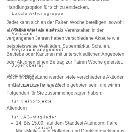
Handlungsoption für sich zu entdecken.
Lokale Aktionsgruppe
Jeder kann sich an der Fairen Woche beteiligen, sowohl
Geschäftsführender
als Teilnehmer als auch als Veranstalter. In den
Vorstand
vergangenen Jahren haben verschiedene Akteure wie
beispielsweise Weltläden, Supermärkte, Schulen,
Regionalmanagement
Betriebe oder Kantinen mit unterschiedlichen Angeboten
oder Aktionen einen Beitrag zur Fairen Woche geleistet.
Jugendbeirat
Downloads
Auch im BiggeLand werden viele verschiedene Aktionen
im Rahmen der Fairen Woche geboten sein, die wir im
für LEADER-Projekte
Folgenden für Sie zusammengetragen haben:
für Kleinprojekte
Attendorn
für LAG-Mitglieder
14. Bis 15.09.: auf dem Stadtfest Attendorn: Faire
Kontakt
Mini-Meile – alle Hofläden und Direktvermarkter aus