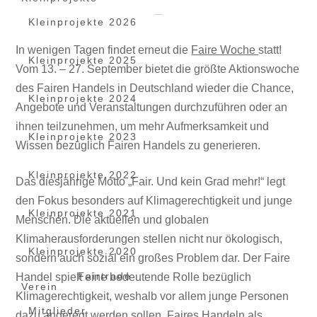
Kleinprojekte 2026
In wenigen Tagen findet erneut die
Faire Woche
statt!
Kleinprojekte 2025
Vom 13. – 27. September bietet die größte Aktionswoche
des Fairen Handels in Deutschland wieder die Chance,
Kleinprojekte 2024
Angebote und Veranstaltungen durchzuführen oder an
ihnen teilzunehmen, um mehr Aufmerksamkeit und
Kleinprojekte 2023
Wissen bezüglich Fairen Handels zu generieren.
Kleinprojekte 2022
Das diesjährige Motto „Fair. Und kein Grad mehr!“ legt
den Fokus besonders auf Klimagerechtigkeit und junge
Kleinprojekte 2021
Menschen. Die aktuellen und globalen
Klimaherausforderungen stellen nicht nur ökologisch,
Kleinprojekte 2020
sondern auch sozial ein großes Problem dar. Der Faire
Fairtrade
Handel spielt eine bedeutende Rolle bezüglich
Verein
Klimagerechtigkeit, weshalb vor allem junge Personen
Mitglieder
dazu angeregt werden sollen, Faires Handeln als