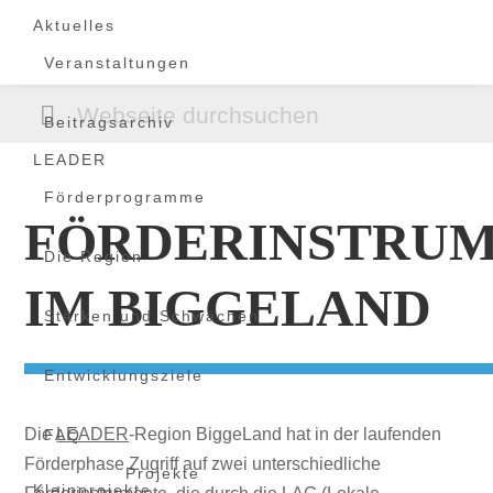
Zur
Zum
Zur
Aktuelles
Hauptnavigation
Inhalt
Fußzeile
Veranstaltungen
springen
springen
springen
Webseite
Beitragsarchiv
durchsuchen
LEADER
Förderprogramme
FÖRDERINSTRU
Die Region
IM BIGGELAND
Stärken und Schwächen
Entwicklungsziele
Die
LEADER
-Region BiggeLand hat in der laufenden
FAQ
Förderphase Zugriff auf zwei unterschiedliche
Projekte
Kleinprojekte