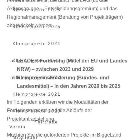
Förderinstrumente, die durch die LAG (Lokale
Aktionsgruppe = Entscheidungsgremium) und das
Kleinprojekte 2026
Regionalmanagement (Beratung von Projektträgern)
abgewickelt werden:
Kleinprojekte 2025
Kleinprojekte 2024
Kleinprojekte 2023
LEADER-Förderung (Mittel der EU und Landes
NRW) – zwischen 2023 und 2029
Kleinprojekte 2022
Kleinprojekte-Förderung (Bundes- und
Landesmittel) – in den Jahren 2020 bis 2025
Kleinprojekte 2021
Im Folgenden erklären wir die Modalitäten der
Förderinstrumente und die Abläufe der
Kleinprojekte 2020
Projektantragstellung.
Fairtrade
Verein
Möchten Sie die geförderten Projekte im BiggeLand
Mitglieder