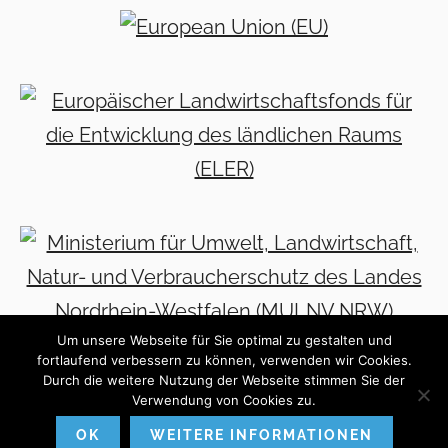
Um unsere Webseite für Sie optimal zu gestalten und
fortlaufend verbessern zu können, verwenden wir Cookies.
Durch die weitere Nutzung der Webseite stimmen Sie der
Verwendung von Cookies zu.
© 2026 · BIGGELAND – ECHT.ZUKUNFT. E.V. · KONZEPT, DESIGN &
UMSETZUNG:
FREY PRINT + MEDIA
OK
WEITERE INFORMATIONEN