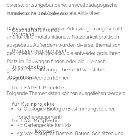
diverse, ortsungebundene, umweltpädagogische,
künstlerische und/oder soziale Aktivitäten.
Lokale Aktionsgruppe
Dafür wurde ein hölzerner Zirkuswagen angeschafft
Geschäftsführender
Vorstand
und für eine multifunktionale Nutzbarkeit praktisch
ausgebaut. Außerdem wurden diverse, thematisch
Regionalmanagement
geordnete Kisten gepackt, die entweder grds. ihren
Platz im Bauwagen finden oder die – je nach
Jugendbeirat
gewünschter Nutzung – beim Ortsvorsteher
Downloads
ausgeliehen werden können.
für LEADER-Projekte
Folgende Themenkisten können ausgeliehen werden:
für Kleinprojekte
K1: Ökologie/Biologie (Bestimmungsbücher,
Forscherequipment)
für LAG-Mitglieder
K2: Gartengeräte für Kids
Kontakt
K3: Werkzeug für Basteln, Bauen, Schnitzen und