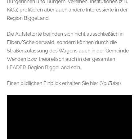
Bürgerinnen und Bürgern, Vereinen, Institutionen (z.B.
KiGa) profitieren aber auch andere Interessierte in der
Region BiggeLand.
Die Aufstellorte befinden sich nicht ausschließlich in
Elben/Scheiderwald, sondern können durch die
Straßenzulassung des Wagens auch in der Gemeinde
Wenden bzw. theoretisch auch in der gesamten
LEADER-Region BiggeLand sein.
Einen bildlichen Einblick erhalten Sie hier (
YouTube
).