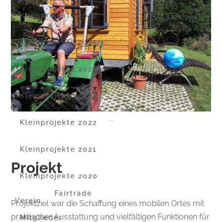
Kleinprojekte 2026
Kleinprojekte 2025
Kleinprojekte 2024
Kleinprojekte 2023
Kleinprojekte 2022
Kleinprojekte 2021
Projekt
Kleinprojekte 2020
Fairtrade
Verein
Projektziel war die Schaffung eines mobilen Ortes mit
praktischer Ausstattung und vielfältigen Funktionen für
Mitglieder